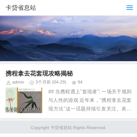
卡贷省息站
携程拿去花套现攻略揭秘
admin
3个月前
(04-29)
94
## 当携程遇上"套现者": 一场关于规则
与人性的游戏 近年来，"携程拿去花套
现方法"这一话题持续引发关注。表面
上看，这是一场技术与规则的较量，实
则反映了现代商业社会中消费者、平台
Copyright 卡贷省息站 Rights Reserved.
之间的微妙关系。 在...