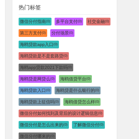
热门标签
微信分付指南
多平台支付
社交金融
(0)
(0)
(0)
第三方支付
分付场景
(0)
(0)
海鸥贷款app入口
(0)
海鸥贷款是不是套路贷
(0)
海鸥app贷款2021下款吗
(0)
海鸥贷是网贷么
海鸥借贷平台
(0)
(0)
海鸥贷款入口
海鸥贷是什么银行的
(0)
(0)
海鸥贷款上征信吗
海鸥借贷怎么样
(0)
(0)
微信分付如何找到及背后的设计逻辑信息
(0)
微信分付是怎么出来的
了解微信分付
(0)
(0)
微信分付哪来的
(0)