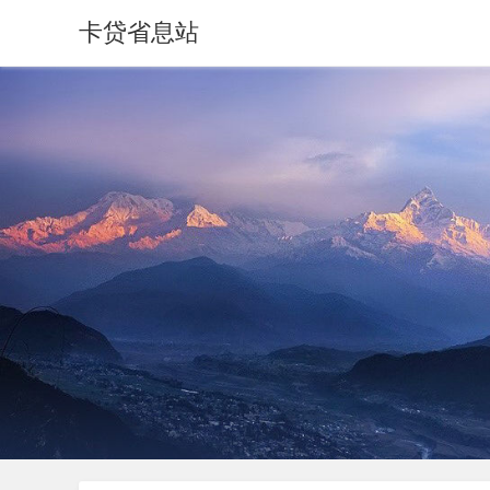
卡贷省息站