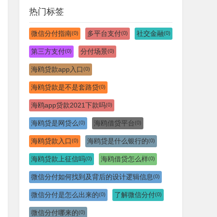
热门标签
微信分付指南
多平台支付
社交金融
(0)
(0)
(0)
第三方支付
分付场景
(0)
(0)
海鸥贷款app入口
(0)
海鸥贷款是不是套路贷
(0)
海鸥app贷款2021下款吗
(0)
海鸥贷是网贷么
海鸥借贷平台
(0)
(0)
海鸥贷款入口
海鸥贷是什么银行的
(0)
(0)
海鸥贷款上征信吗
海鸥借贷怎么样
(0)
(0)
微信分付如何找到及背后的设计逻辑信息
(0)
微信分付是怎么出来的
了解微信分付
(0)
(0)
微信分付哪来的
(0)