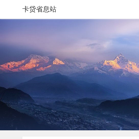
卡贷省息站