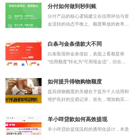
分付如何做到秒到账
分付产品的核心逻辑建立在信用评估与资
金流转的动态平衡上。额度释放的效率往
往取决于用户行为与系统算法的匹配度，
例如高频小额交易能触发更精准的信用画
白条与金条借款大不同
像，而单笔大额消费可能被判定为风险信
白条取现和金条借款，表面上看都是将
号。值得注意的是，系...
“信用额度”转化为“可用现金流”，但在其
底层逻辑、资金来源和风险约束机制上，
存在着本质的结构差异。白条，本质上是
如何提升得物购物额度
电商平台背书下的循环信贷产品，它激活
提高得物额度的关键在于提升个人信用和
的是用户信用账户的...
维护良好的交易记录。首先，增加购买次
数并按时支付订单是提高信用度的有效方
式。通过不断积累正面的交易历史，平台
羊小咩贷款如何高效提现
会根据用户的活跃度、信誉等综合因素动
羊小咩贷款提现流程的透明化设计，本质
态调整其信用等级。...