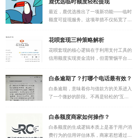
鹿优选临时额度轻松提现
维度数据，综合判断用户的还款能力和风
最近，鹿优选推出了一项新功能——临时
险等级。额...
额度可提现服务。这项举措不仅拓宽了平
台的服务范围和用户选择空间，也为消费
者提供了更多的便利与灵活性。从用户角
花呗套现三种策略解析
度出发，临时额度的灵活使用可以极大提
花呗套现的核心逻辑在于利用支付工具的
升购物体验；而对于商...
信用额度实现资金流转，但需警惕平台风
控系统的动态监测。第一种方法聚焦于第
三方支付平台的隐性通道，通过与具备资
白条逾期了？打哪个电话最有效？
质的聚合支付服务商合作，将花呗额度转
白条逾期，意味着你与借款方的关系进入
化为可提现的银行账户...
了一个微妙的阶段。不再是轻松的“互
助”，而是需要谨慎沟通和协商。此时，
电话成为连接双方、寻求解决方案的重要
白条额度商家如何操作？
工具，但面对一长串看似相同的号码，究
白条额度的生成逻辑本质上是基于用户消
竟该拨打哪个才能更有效...
费行为的信用评估体系，商家若想通过白